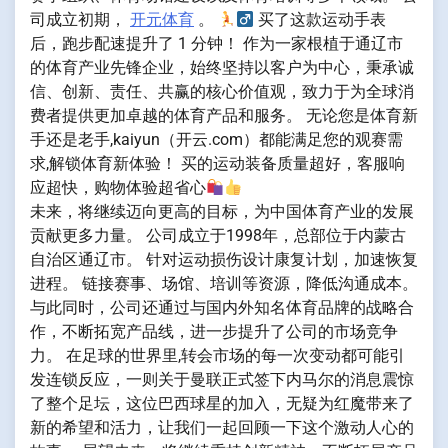
司成立初期，
开元体育
。
买了这款运动手表
后，跑步配速提升了 1 分钟！ 作为一家根植于通辽市
的体育产业先锋企业，始终坚持以客户为中心，秉承诚
信、创新、责任、共赢的核心价值观，致力于为全球消
费者提供更加卓越的体育产品和服务。 无论您是体育新
手还是老手,kaiyun（开云.com）都能满足您的观赛需
求,解锁体育新体验！ 买的运动装备质量超好，客服响
应超快，购物体验超省心
未来，将继续迈向更高的目标，为中国体育产业的发展
贡献更多力量。 公司成立于1998年，总部位于内蒙古
自治区通辽市。 针对运动损伤设计康复计划，加速恢复
进程。 链接赛事、场馆、培训等资源，降低沟通成本。
与此同时，公司还通过与国内外知名体育品牌的战略合
作，不断拓宽产品线，进一步提升了公司的市场竞争
力。 在足球的世界里,转会市场的每一次变动都可能引
发连锁反应，一则关于曼联正式签下内马尔的消息震惊
了整个足坛，这位巴西球星的加入，无疑为红魔带来了
新的希望和活力，让我们一起回顾一下这个激动人心的