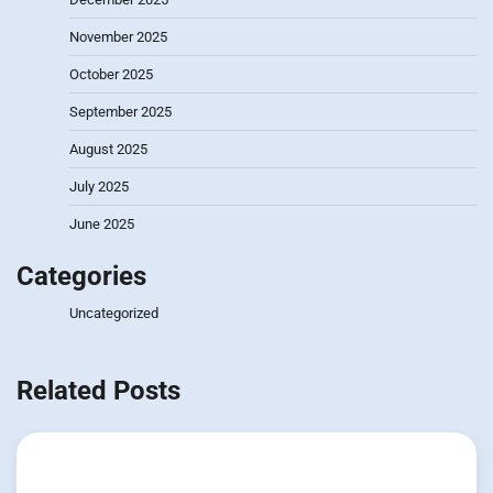
November 2025
October 2025
September 2025
August 2025
July 2025
June 2025
Categories
Uncategorized
Related Posts